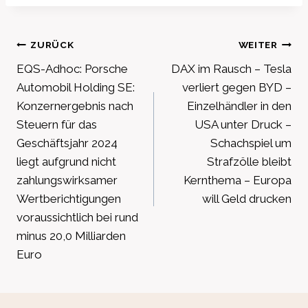
Beitragsnavigation
ZURÜCK
WEITER
EQS-Adhoc: Porsche
DAX im Rausch – Tesla
Automobil Holding SE:
verliert gegen BYD –
Konzernergebnis nach
Einzelhändler in den
Steuern für das
USA unter Druck –
Geschäftsjahr 2024
Schachspiel um
liegt aufgrund nicht
Strafzölle bleibt
zahlungswirksamer
Kernthema – Europa
Wertberichtigungen
will Geld drucken
voraussichtlich bei rund
minus 20,0 Milliarden
Euro