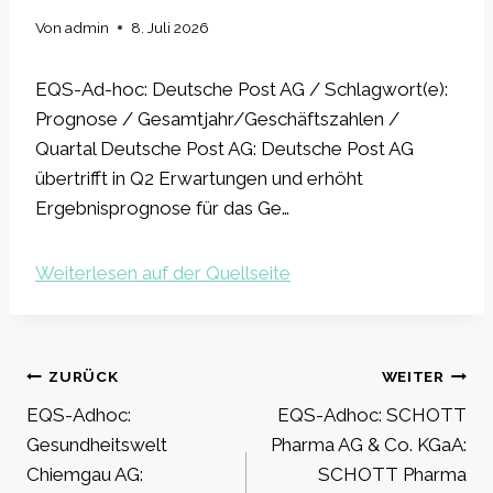
Von
admin
8. Juli 2026
EQS-Ad-hoc: Deutsche Post AG / Schlagwort(e):
Prognose / Gesamtjahr/Geschäftszahlen /
Quartal Deutsche Post AG: Deutsche Post AG
übertrifft in Q2 Erwartungen und erhöht
Ergebnisprognose für das Ge…
Weiterlesen auf der Quellseite
Beitragsnavigation
ZURÜCK
WEITER
EQS-Adhoc:
EQS-Adhoc: SCHOTT
Gesundheitswelt
Pharma AG & Co. KGaA:
Chiemgau AG:
SCHOTT Pharma