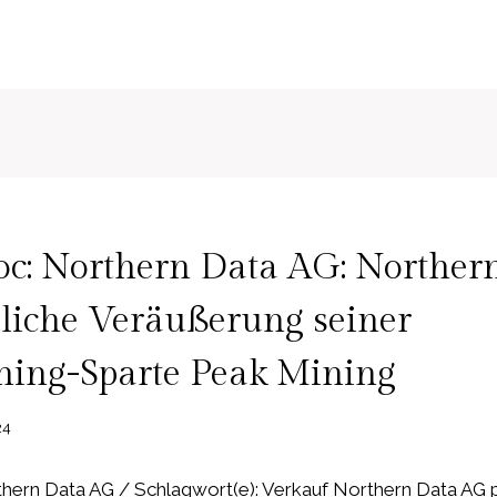
c: Northern Data AG: Norther
liche Veräußerung seiner
ning-Sparte Peak Mining
24
ern Data AG / Schlagwort(e): Verkauf Northern Data AG p