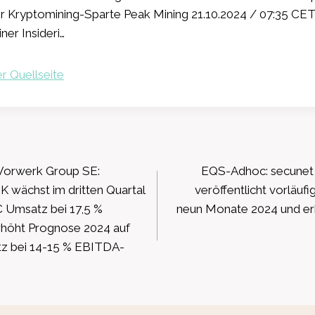
r Kryptomining-Sparte Peak Mining 21.10.2024 / 07:35 C
ner Insideri…
r Quellseite
ation
 Vorwerk Group SE:
EQS-Adhoc: secunet
ächst im dritten Quartal
veröffentlicht vorläufi
€ Umsatz bei 17,5 %
neun Monate 2024 und e
höht Prognose 2024 auf
z bei 14-15 % EBITDA-