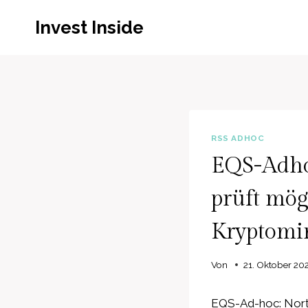
Zum
Invest Inside
Inhalt
springen
RSS ADHOC
EQS-Adho
prüft mög
Kryptomi
Von
21. Oktober 20
EQS-Ad-hoc: North