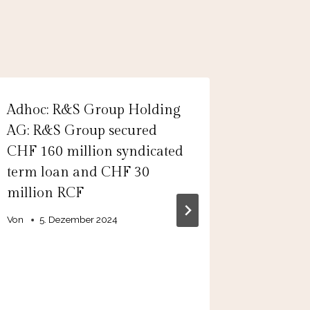
Adhoc: R&S Group Holding
PTA-Ad
AG: R&S Group secured
Mobilit
CHF 160 million syndicated
Beschwe
term loan and CHF 30
GmbH a
million RCF
Kapital
Februar
Von
5. Dezember 2024
Von
29.