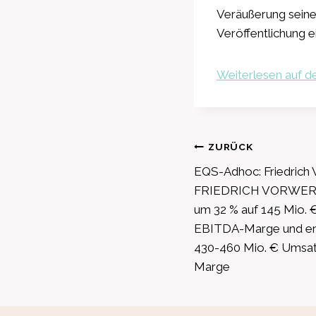
Veräußerung seine
Veröffentlichung ei
Weiterlesen auf de
Beitragsnavig
ZURÜCK
EQS-Adhoc: Friedrich
FRIEDRICH VORWERK w
um 32 % auf 145 Mio. 
EBITDA-Marge und er
430-460 Mio. € Umsat
Marge