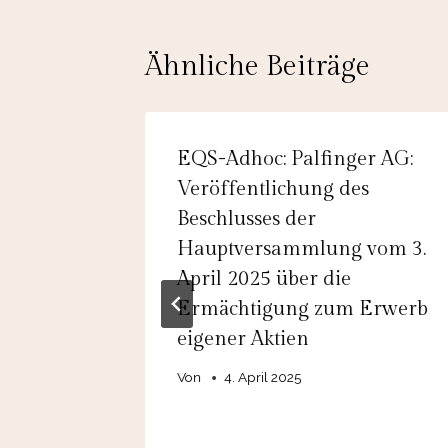
Ähnliche Beiträge
: 1&1
EQS-Adhoc: Palfinger AG:
ebnis
Veröffentlichung des
Beschlusses der
im
Hauptversammlung vom 3.
April 2025 über die
Ermächtigung zum Erwerb
1&1
eigener Aktien
ten das
Von
4. April 2025