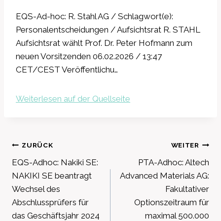
EQS-Ad-hoc: R. Stahl AG / Schlagwort(e):
Personalentscheidungen / Aufsichtsrat R. STAHL
Aufsichtsrat wählt Prof. Dr. Peter Hofmann zum
neuen Vorsitzenden 06.02.2026 / 13:47
CET/CEST Veröffentlichu…
Weiterlesen auf der Quellseite
Beitragsnavigation
ZURÜCK
WEITER
EQS-Adhoc: Nakiki SE:
PTA-Adhoc: Altech
NAKIKI SE beantragt
Advanced Materials AG:
Wechsel des
Fakultativer
Abschlussprüfers für
Optionszeitraum für
das Geschäftsjahr 2024
maximal 500.000