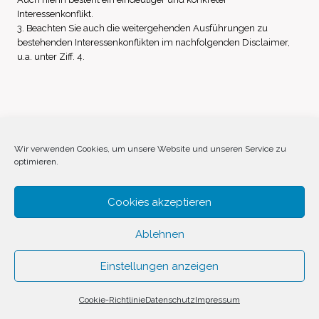
Interessenkonflikt.
3. Beachten Sie auch die weitergehenden Ausführungen zu
bestehenden Interessenkonflikten im nachfolgenden Disclaimer,
u.a. unter Ziff. 4.
Impressum
Datenschutz
Disclaimer
Wir verwenden Cookies, um unsere Website und unseren Service zu
optimieren.
Cookie-Richtlinie (EU)
Cookies akzeptieren
Ablehnen
Einstellungen anzeigen
© 2026 Invest Inside by
SVAVE
Cookie-Richtlinie
Datenschutz
Impressum