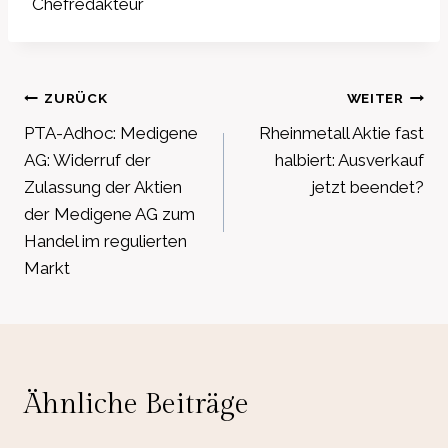
Chefredakteur
Beitragsnavigation
ZURÜCK
WEITER
PTA-Adhoc: Medigene
Rheinmetall Aktie fast
AG: Widerruf der
halbiert: Ausverkauf
Zulassung der Aktien
jetzt beendet?
der Medigene AG zum
Handel im regulierten
Markt
Ähnliche Beiträge