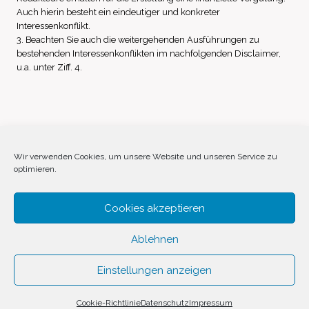
Auch hierin besteht ein eindeutiger und konkreter
Interessenkonflikt.
3. Beachten Sie auch die weitergehenden Ausführungen zu
bestehenden Interessenkonflikten im nachfolgenden Disclaimer,
u.a. unter Ziff. 4.
Impressum
Datenschutz
Disclaimer
Wir verwenden Cookies, um unsere Website und unseren Service zu
optimieren.
Cookie-Richtlinie (EU)
Cookies akzeptieren
Ablehnen
Einstellungen anzeigen
© 2026 Invest Inside by
SVAVE
Cookie-Richtlinie
Datenschutz
Impressum