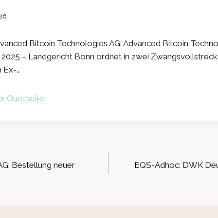
026
anced Bitcoin Technologies AG: Advanced Bitcoin Techno
n 2025 – Landgericht Bonn ordnet in zwei Zwangsvollstrec
 Ex-…
r Quellseite
ation
G: Bestellung neuer
EQS-Adhoc: DWK Deut