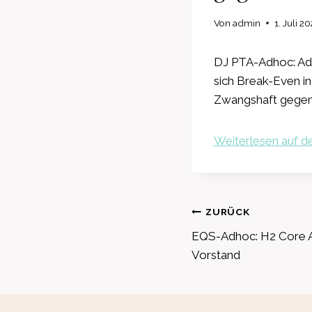
Von
admin
1. Juli 2
DJ PTA-Adhoc: Adv
sich Break-Even i
Zwangshaft gegen
Weiterlesen auf de
Beitragsnavig
ZURÜCK
EQS-Adhoc: H2 Core A
Vorstand