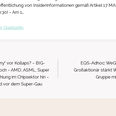
entlichung von Insiderinformationen gemäß Artikel 17 
:30) – Am 1…
r Quellseite
ation
y“ vor Kollaps? – BIG-
EQS-Adhoc: WeGro
 hoch – AMD, ASML, Super
Großaktionär stärk
hlung im Chipsektor hin –
Gruppe mi
nd vor dem Super-Gau