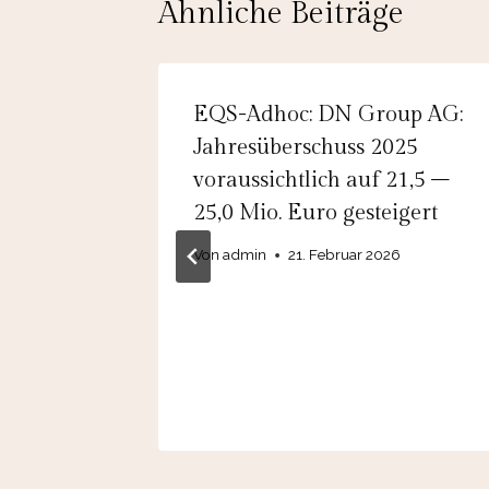
Ähnliche Beiträge
EQS-Adhoc: DN Group AG:
g AG:
Jahresüberschuss 2025
die
voraussichtlich auf 21,5 –
25,0 Mio. Euro gesteigert
r das
Von
admin
21. Februar 2026