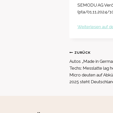
SEMODU AG Veröff
(pta/01.11.2024/10
Weiterlesen auf de
Beitragsnavig
ZURÜCK
Autos „Made in German
Techs: Messlatte lag
Micro deuten auf Abkü
2025 steht Deutschla