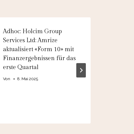
Adhoc: Holcim Group
EQS-Adh
Services Ltd: Amrize
MidCo 
aktualisiert «Form 10» mit
Grundsä
Finanzergebnissen für das
über Er
erste Quartal
Gruppe 
erzielt
Von
8. Mai 2025
Aufstoc
Anleihe
Von
13. 