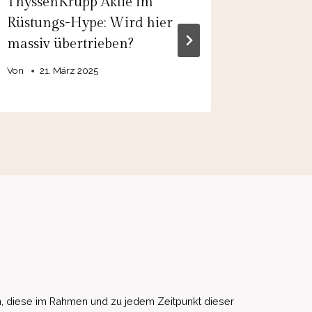
ThyssenKrupp Aktie im
Bayer A
Rüstungs-Hype: Wird hier
Trendwe
massiv übertrieben?
Kursstu
Von
21. März 2025
Von
19.
, diese im Rahmen und zu jedem Zeitpunkt dieser