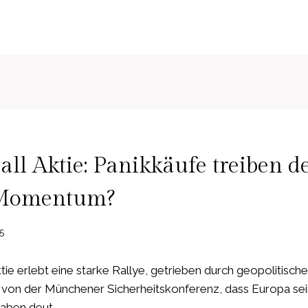
N
ll Aktie: Panikkäufe treiben 
 Momentum?
5
tie erlebt eine starke Rallye, getrieben durch geopolitisch
s von der Münchener Sicherheitskonferenz, dass Europa se
gaben deut…