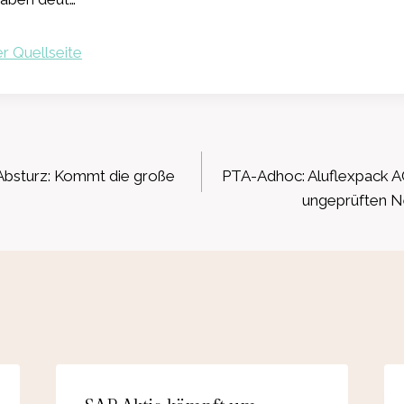
r Quellseite
ation
Absturz: Kommt die große
PTA-Adhoc: Aluflexpack AG
ungeprüften N