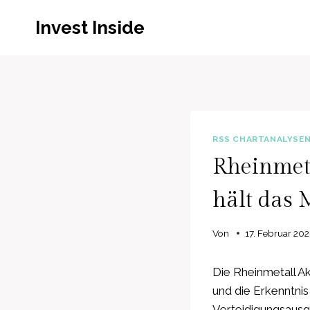
Zum
Invest Inside
Inhalt
springen
RSS CHARTANALYSE
Rheinmeta
hält das
Von
17. Februar 202
Die Rheinmetall Ak
und die Erkenntni
Verteidigungsaus