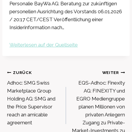
Personalie BayWa AG: Beratung zur zukünftigen
personellen Ausrichtung des Vorstands 06.01.2026
/ 20:17 CET/CEST Veröffentlichung einer
Insiderinformation nach…
Weiterlesen auf der Quellseite
Beitragsnavigation
ZURÜCK
WEITER
Adhoc: SMG Swiss
EQS-Adhoc: Finexity
Marketplace Group
AG: FINEXITY und
Holding AG: SMG and
EGRO Mediengruppe
the Price Supervisor
planen Millionen von
reach an amicable
privaten Anlegern
agreement
Zugang zu Private-
Market-Investments zu