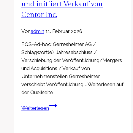
Januar
und initiiert Verkauf von
2025
Centor Inc.
Von
admin
11. Februar 2026
EQS-Ad-hoc: Gerresheimer AG /
Schlagwort(e): Jahresabschluss /
Verschiebung der Veröffentlichung/Mergers
und Acquisitions / Verkauf von
Unternehmensteilen Gerresheimer
verschiebt Veröffentlichung … Weiterlesen auf
der Quellseite
EQS-
Weiterlesen
Adhoc:
Gerresheimer
AG: