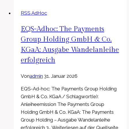
Group
RSS AdHoc
SCA:
H2APEX
EQS-Adhoc: The Payments
und
Copenhagen
Group Holding GmbH & Co.
Infrastructure
KGaA: Ausgabe Wandelanleihe
Partners
erfolgreich
schließen
strategische
Von
admin
31. Januar 2026
Partnerschaft
für
EQS-Ad-hoc: The Payments Group Holding
wegweisendes
GmbH & Co. KGaA / Schlagwort(e):
Wasserstoffprojekt
Anleiheemission The Payments Group
in
Holding GmbH & Co. KGaA: The Payments
Lubmin
Group Holding – Ausgabe Wandelanleihe
erfolgreich 3… Weiterlesen auf der Quellseite