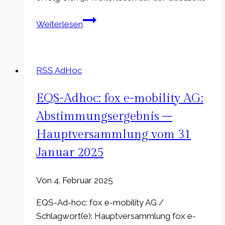
EQS-
Weiterlesen
Adhoc:
The
Payments
RSS AdHoc
Group
Holding
EQS-Adhoc: fox e-mobility AG:
GmbH
&
Abstimmungsergebnis –
Co.
Hauptversammlung vom 31
KGaA:
Januar 2025
Ausgabe
Wandelanleihe
Von
4. Februar 2025
erfolgreich
EQS-Ad-hoc: fox e-mobility AG /
Schlagwort(e): Hauptversammlung fox e-