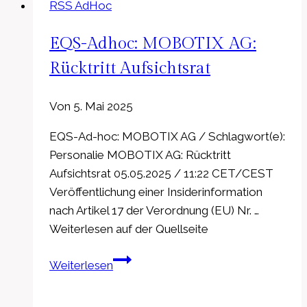
RSS AdHoc
Gerresheimer
verschiebt
EQS-Adhoc: MOBOTIX AG:
Veröffentlichung
von
Rücktritt Aufsichtsrat
Jahres-
und
Von
5. Mai 2025
Konzernabschluss
EQS-Ad-hoc: MOBOTIX AG / Schlagwort(e):
2025
Personalie MOBOTIX AG: Rücktritt
und
Aufsichtsrat 05.05.2025 / 11:22 CET/CEST
initiiert
Veröffentlichung einer Insiderinformation
Verkauf
nach Artikel 17 der Verordnung (EU) Nr. …
von
Weiterlesen auf der Quellseite
Centor
Inc.
EQS-
Weiterlesen
Adhoc:
MOBOTIX