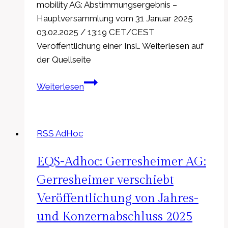
mobility AG: Abstimmungsergebnis –
Hauptversammlung vom 31 Januar 2025
03.02.2025 / 13:19 CET/CEST
Veröffentlichung einer Insi… Weiterlesen auf
der Quellseite
EQS-
Weiterlesen
Adhoc:
fox
e-
RSS AdHoc
mobility
AG:
EQS-Adhoc: Gerresheimer AG:
Abstimmungsergebnis
–
Gerresheimer verschiebt
Hauptversammlung
Veröffentlichung von Jahres-
vom
und Konzernabschluss 2025
31