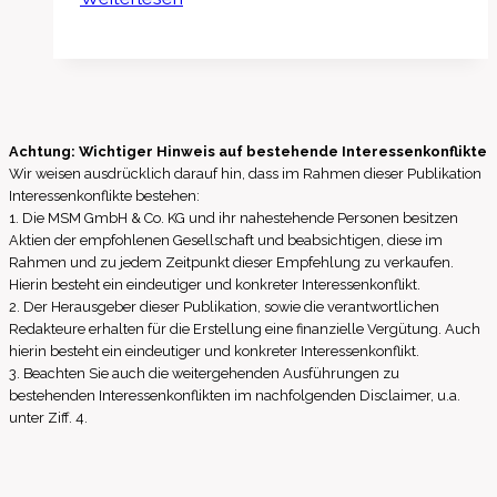
Adhoc:
Dexus
Finance
Pty
Limited:
Achtung: Wichtiger Hinweis auf bestehende Interessenkonflikte
Appointment
Wir weisen ausdrücklich darauf hin, dass im Rahmen dieser Publikation
of
Interessenkonflikte bestehen:
1. Die MSM GmbH & Co. KG und ihr nahestehende Personen besitzen
non-
Aktien der empfohlenen Gesellschaft und beabsichtigen, diese im
executive
Rahmen und zu jedem Zeitpunkt dieser Empfehlung zu verkaufen.
director
Hierin besteht ein eindeutiger und konkreter Interessenkonflikt.
2. Der Herausgeber dieser Publikation, sowie die verantwortlichen
Redakteure erhalten für die Erstellung eine finanzielle Vergütung. Auch
hierin besteht ein eindeutiger und konkreter Interessenkonflikt.
3. Beachten Sie auch die weitergehenden Ausführungen zu
bestehenden Interessenkonflikten im nachfolgenden Disclaimer, u.a.
unter Ziff. 4.