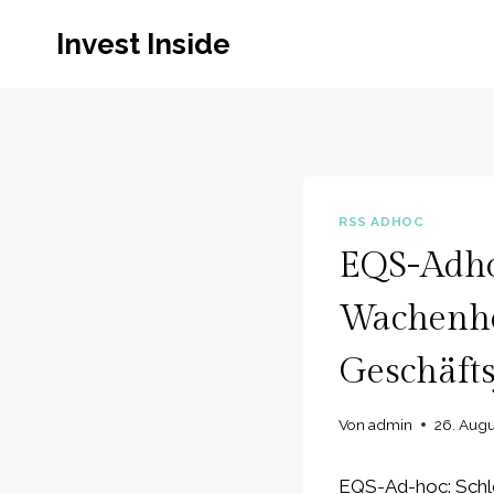
Zum
Invest Inside
Inhalt
springen
RSS ADHOC
EQS-Adho
Wachenhei
Geschäft
Von
admin
26. Augu
EQS-Ad-hoc: Schlo