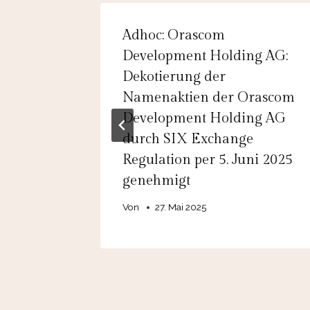
gement
Adhoc: Orascom
tes
Development Holding AG:
tärkt
Dekotierung der
 und
Namenaktien der Orascom
Development Holding AG
durch SIX Exchange
Regulation per 5. Juni 2025
genehmigt
Von
27. Mai 2025