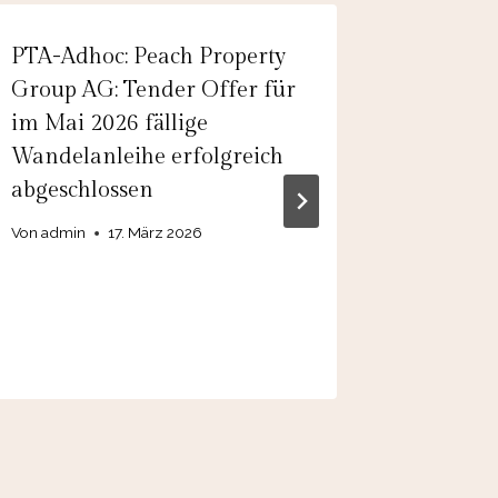
PTA-Adhoc: Peach Property
EQS-Ad
Group AG: Tender Offer für
SE: SGL
im Mai 2026 fällige
die Res
Wandelanleihe erfolgreich
Geschäf
abgeschlossen
Fibers. 
Zahlen 
Von
admin
17. März 2026
2024
Von
19. 