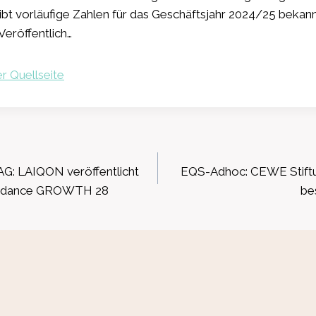
t vorläufige Zahlen für das Geschäftsjahr 2024/25 bekann
eröffentlich…
r Quellseite
ation
: LAIQON veröffentlicht
EQS-Adhoc: CEWE Stift
uidance GROWTH 28
be