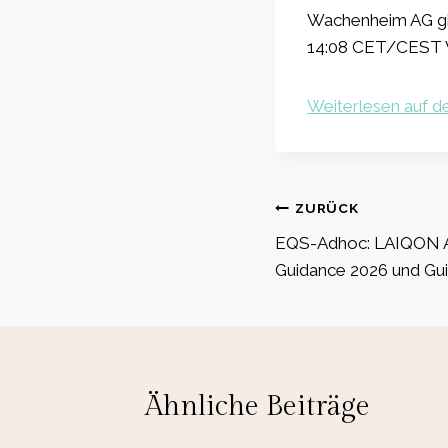
Wachenheim AG gib
14:08 CET/CEST V
Weiterlesen auf de
Beitragsnavig
ZURÜCK
EQS-Adhoc: LAIQON AG
Guidance 2026 und G
Ähnliche Beiträge